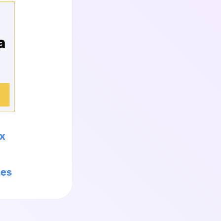
х
les