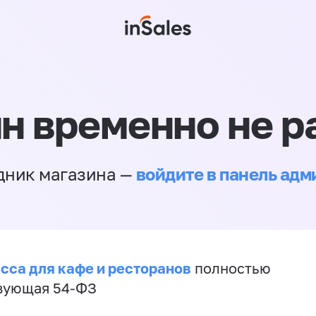
н временно не р
войдите в панель ад
дник магазина —
сса для кафе и ресторанов
полностью
вующая 54-ФЗ