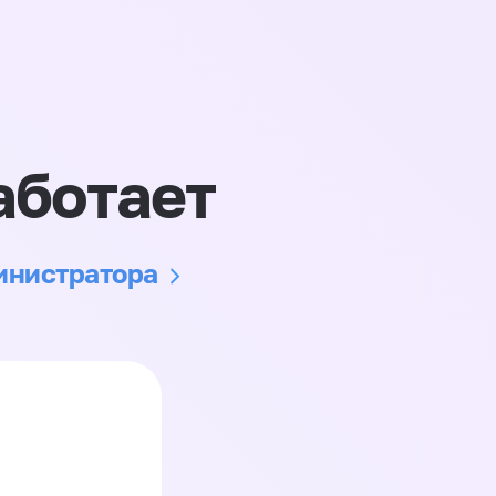
аботает
министратора